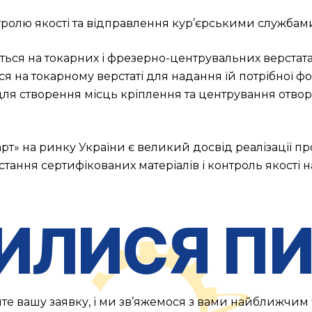
ролю якості та відправлення кур’єрськими службам
ться на токарних і фрезерно-центрувальних верстат
ься на токарному верстаті для надання їй потрібної ф
ля створення місць кріплення та центрування отвор
 на ринку України є великий досвід реалізації проє
тання сертифікованих матеріалів і контроль якості н
ИЛИСЯ ПИ
те вашу заявку, і ми зв’яжемося з вами найближчим 