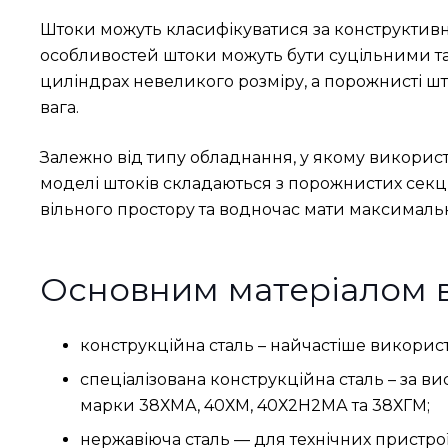
Штоки можуть класифікуватися за конструктив
особливостей штоки можуть бути суцільними та
циліндрах невеликого розміру, а порожнисті шт
вага.
Залежно від типу обладнання, у якому викорис
моделі штоків складаються з порожнистих секці
вільного простору та водночас мати максимальн
Основним матеріалом ви
конструкційна сталь – найчастіше використо
спеціалізована конструкційна сталь – за в
марки 38ХМА, 40ХМ, 40Х2Н2МА та 38ХГМ;
нержавіюча сталь — для технічних пристро