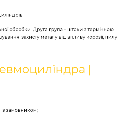
циліндрів.
ної обробки. Друга група – штоки з термічною
шування, захисту металу від впливу корозії, пилу
невмоциліндра |
 із замовником;