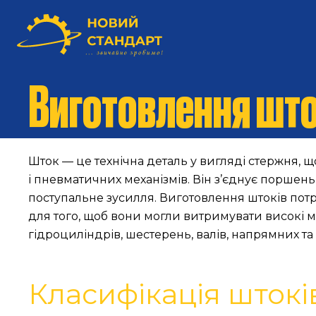
Виготовлення шт
Шток — це технічна деталь у вигляді стержня,
і пневматичних механізмів. Він з’єднує поршен
поступальне зусилля. Виготовлення штоків потре
для того, щоб вони могли витримувати високі м
гідроциліндрів, шестерень, валів, напрямних т
Класифікація штокі