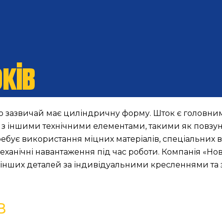
оків
 що зазвичай має циліндричну форму. Шток є головн
ь з іншими технічними елементами, такими як повзун
бує використання міцних матеріалів, спеціальних ве
еханічні навантаження під час роботи. Компанія «Н
а інших деталей за індивідуальними кресленнями та 
в