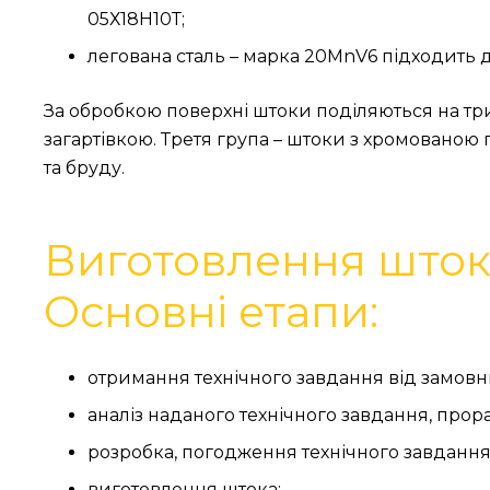
05Х18Н10Т;
легована сталь – марка 20MnV6 підходить д
За обробкою поверхні штоки поділяються на три
загартівкою. Третя група – штоки з хромованою п
та бруду.
Виготовлення штока
Основні етапи:
отримання технічного завдання від замовн
аналіз наданого технічного завдання, прора
розробка, погодження технічного завдання
виготовлення штока;