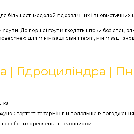
ля більшості моделей гідравлічних і пневматичних 
 групи. До першої групи входять штоки без спеціаль
оверхнею для мінімізації рівня тертя, мінімізації зно
 | Гідроциліндра | П
ика;
хунок вартості та термінів й подальше їх погодження
 та робочих креслень із замовником;