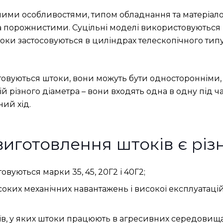
ними особливостями, типом обладнання та матеріало
 порожнистими. Суцільні моделі використовуються 
оки застосовуються в циліндрах телескопічного типу 
товуються штоки, вони можуть бути односторонніми, 
й різного діаметра – вони входять одна в одну під 
ий хід.
готовлення штоків є різні
вуються марки 35, 45, 20Г2 і 40Г2;
исоких механічних навантажень і високої експлуатац
їв, у яких штоки працюють в агресивних середовищах