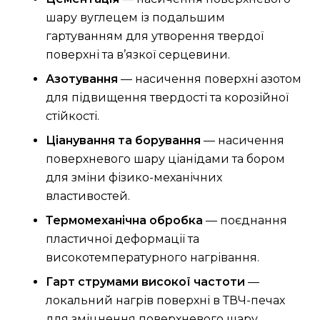
шару вуглецем із подальшим
гартуванням для утворення твердої
поверхні та в’язкої серцевини.
Азотування
— насичення поверхні азотом
для підвищення твердості та корозійної
стійкості.
Ціанування та борування
— насичення
поверхневого шару ціанідами та бором
для зміни фізико-механічних
властивостей.
Термомеханічна обробка
— поєднання
пластичної деформації та
високотемпературного нагрівання.
Гарт струмами високої частоти
—
локальний нагрів поверхні в ТВЧ-печах
для зміцнення поверхневого шару.