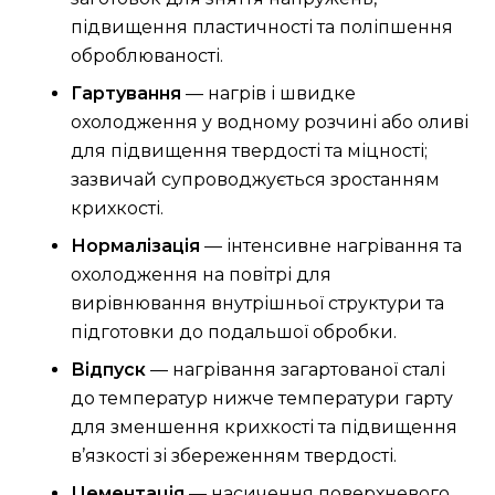
підвищення пластичності та поліпшення
оброблюваності.
Гартування
— нагрів і швидке
охолодження у водному розчині або оливі
для підвищення твердості та міцності;
зазвичай супроводжується зростанням
крихкості.
Нормалізація
— інтенсивне нагрівання та
охолодження на повітрі для
вирівнювання внутрішньої структури та
підготовки до подальшої обробки.
Відпуск
— нагрівання загартованої сталі
до температур нижче температури гарту
для зменшення крихкості та підвищення
в’язкості зі збереженням твердості.
Цементація
— насичення поверхневого